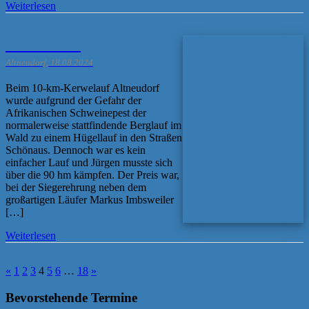
Weiterlesen
Kerwelauf
Altneudorf, 18.08.2024
Beim 10-km-Kerwelauf Altneudorf
wurde aufgrund der Gefahr der
Afrikanischen Schweinepest der
normalerweise stattfindende Berglauf im
Wald zu einem Hügellauf in den Straßen
Schönaus. Dennoch war es kein
einfacher Lauf und Jürgen musste sich
über die 90 hm kämpfen. Der Preis war,
bei der Siegerehrung neben dem
großartigen Läufer Markus Imbsweiler
[…]
Weiterlesen
«
1
2
3
4
5
6
…
18
»
Bevorstehende Termine