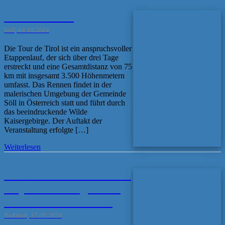
Tour de Tirol
Söll, 04.10.2024
Die Tour de Tirol ist ein anspruchsvoller
Etappenlauf, der sich über drei Tage
erstreckt und eine Gesamtdistanz von 75
km mit insgesamt 3.500 Höhenmetern
umfasst. Das Rennen findet in der
malerischen Umgebung der Gemeinde
Söll in Österreich statt und führt durch
das beeindruckende Wilde
Kaisergebirge. Der Auftakt der
Veranstaltung erfolgte […]
Weiterlesen
7. Nußlocher Wiesenlauf
– Spendenübergabe an
den Kinderhilfsfonds
Nußloch, 17.09.2024