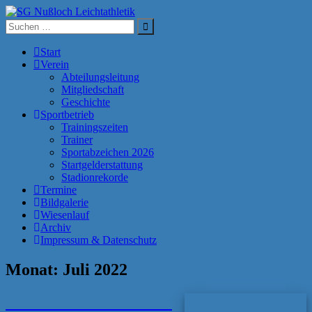
Zum
Inhalt
Suche
SG Nußloch Leichtathletik
springen
nach:
Start
Verein
Abteilungsleitung
Mitgliedschaft
Geschichte
Sportbetrieb
Trainingszeiten
Trainer
Sportabzeichen 2026
Startgelderstattung
Stadionrekorde
Termine
Bildgalerie
Wiesenlauf
Archiv
Impressum & Datenschutz
Monat:
Juli 2022
Sommerlauf Tairnbach