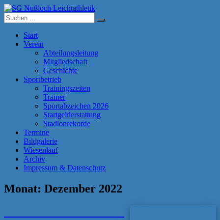
Zum
Inhalt
Suche
SG Nußloch Leichtathletik
springen
nach:
Start
Verein
Abteilungsleitung
Mitgliedschaft
Geschichte
Sportbetrieb
Trainingszeiten
Trainer
Sportabzeichen 2026
Startgelderstattung
Stadionrekorde
Termine
Bildgalerie
Wiesenlauf
Archiv
Impressum & Datenschutz
Monat:
Dezember 2022
Jahresabschlusslauf der