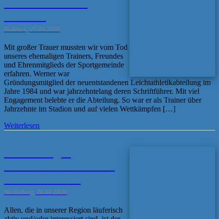
Leichtathletik in
Nußloch
Nußloch, 25.04.2026
Mit großer Trauer mussten wir vom Tod
unseres ehemaligen Trainers, Freundes
und Ehrenmitglieds der Sportgemeinde
erfahren. Werner war
Gründungsmitglied der neuentstandenen Leichtathletikabteilung im
Jahre 1984 und war jahrzehntelang deren Schriftführer. Mit viel
Engagement belebte er die Abteilung. So war er als Trainer über
Jahrzehnte im Stadion und auf vielen Wettkämpfen […]
Weiterlesen
Heidelberger
Halbmarathon – Zwei
SGler am Start
Heidelberg, 26.04.2026
Allen, die in unserer Region läuferisch
aktiv und/oder interessiert sind, ist der