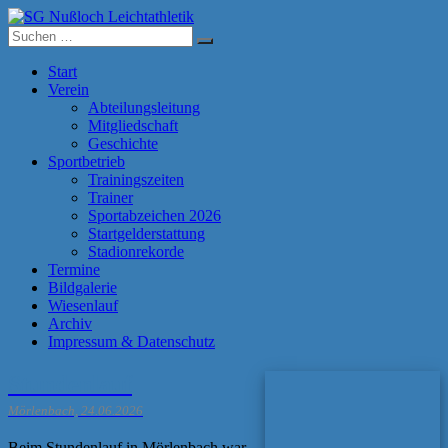
Zum
Inhalt
Suche
springen
nach:
SG Nußloch Leichtathletik
Start
Verein
Abteilungsleitung
Mitgliedschaft
Geschichte
Sportbetrieb
Trainingszeiten
Trainer
Sportabzeichen 2026
Startgelderstattung
Stadionrekorde
Termine
Bildgalerie
Wiesenlauf
Archiv
Impressum & Datenschutz
Stundenlauf
Mörlenbach, 24.06.2026
Beim Stundenlauf in Mörlenbach war