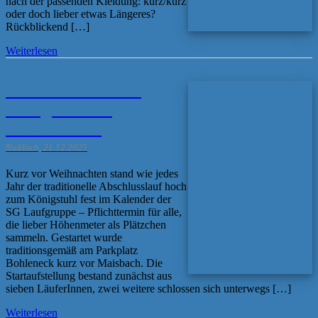
nach der passenden Kleidung: kurz/kurz
oder doch lieber etwas Längeres?
Rückblickend […]
Weiterlesen
Abschlusslauf zum
Königstuhl bei
Kaiserwetter
Nußloch, 21.12.2025
Kurz vor Weihnachten stand wie jedes
Jahr der traditionelle Abschlusslauf hoch
zum Königstuhl fest im Kalender der
SG Laufgruppe – Pflichttermin für alle,
die lieber Höhenmeter als Plätzchen
sammeln. Gestartet wurde
traditionsgemäß am Parkplatz
Bohleneck kurz vor Maisbach. Die
Startaufstellung bestand zunächst aus
sieben LäuferInnen, zwei weitere schlossen sich unterwegs […]
Weiterlesen