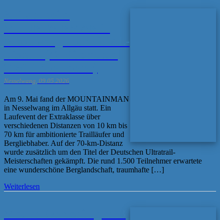
3. Platz beim
MOUNTAINMAN in
Nesselwang über die XL-
Distanz (42 Kilometer |
2750 Höhenmeter)
Nesselwang, 09.05.2026
Am 9. Mai fand der MOUNTAINMAN
in Nesselwang im Allgäu statt. Ein
Laufevent der Extraklasse über
verschiedenen Distanzen von 10 km bis
70 km für ambitionierte Trailläufer und
Bergliebhaber. Auf der 70-km-Distanz
wurde zusätzlich um den Titel der Deutschen Ultratrail-
Meisterschaften gekämpft. Die rund 1.500 Teilnehmer erwartete
eine wunderschöne Berglandschaft, traumhafte […]
Weiterlesen
Mount Everest in gut 13