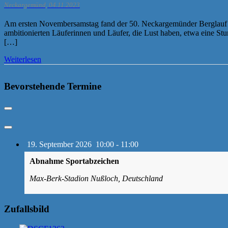
Neckargemünd, 04.11.2023
Am ersten Novembersamstag fand der 50. Neckargemünder Berglauf st
ambitionierten Läuferinnen und Läufer, die Lust haben, etwa eine S
[…]
Weiterlesen
Bevorstehende Termine
19. September 2026
10:00
-
11:00
Abnahme Sportabzeichen
Max-Berk-Stadion Nußloch, Deutschland
Zufallsbild