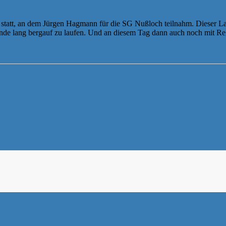
att, an dem Jürgen Hagmann für die SG Nußloch teilnahm. Dieser Lauf
tunde lang bergauf zu laufen. Und an diesem Tag dann auch noch mit R