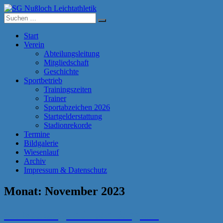
Zum
Inhalt
Suche
SG Nußloch Leichtathletik
springen
nach:
Start
Verein
Abteilungsleitung
Mitgliedschaft
Geschichte
Sportbetrieb
Trainingszeiten
Trainer
Sportabzeichen 2026
Startgelderstattung
Stadionrekorde
Termine
Bildgalerie
Wiesenlauf
Archiv
Impressum & Datenschutz
Monat:
November 2023
50. Neckargemünder Berglauf