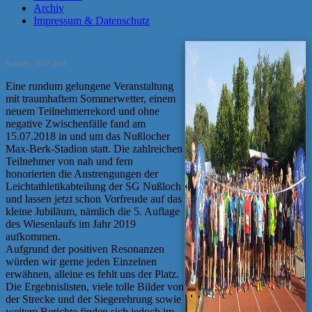
Archiv
Impressum & Datenschutz
4. Nußlocher Wiesenlauf
Nußloch, 15.07.2018
Eine rundum gelungene Veranstaltung
mit traumhaftem Sommerwetter, einem
neuem Teilnehmerrekord und ohne
negative Zwischenfälle fand am
15.07.2018 in und um das Nußlocher
Max-Berk-Stadion statt. Die zahlreichen
Teilnehmer von nah und fern
honorierten die Anstrengungen der
Leichtathletikabteilung der SG Nußloch
und lassen jetzt schon Vorfreude auf das
kleine Jubiläum, nämlich die 5. Auflage
des Wiesenlaufs im Jahr 2019
aufkommen.
Aufgrund der positiven Resonanzen
würden wir gerne jeden Einzelnen
erwähnen, alleine es fehlt uns der Platz.
Die Ergebnislisten, viele tolle Bilder von
der Strecke und der Siegerehrung sowie
weitere Berichte finden sich jedoch im