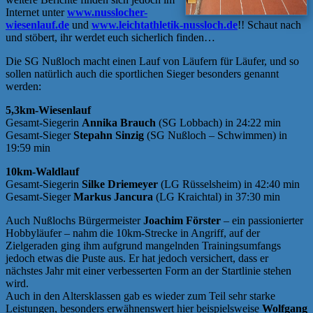
Internet unter
www.nusslocher-
wiesenlauf.de
und
www.leichtathletik-nussloch.de
!! Schaut nach
und stöbert, ihr werdet euch sicherlich finden…
Die SG Nußloch macht einen Lauf von Läufern für Läufer, und so
sollen natürlich auch die sportlichen Sieger besonders genannt
werden:
5,3km-Wiesenlauf
Gesamt-Siegerin
Annika Brauch
(SG Lobbach) in 24:22 min
Gesamt-Sieger
Stepahn Sinzig
(SG Nußloch – Schwimmen) in
19:59 min
10km-Waldlauf
Gesamt-Siegerin
Silke Driemeyer
(LG Rüsselsheim) in 42:40 min
Gesamt-Sieger
Markus Jancura
(LG Kraichtal) in 37:30 min
Auch Nußlochs Bürgermeister
Joachim Förster
– ein passionierter
Hobbyläufer – nahm die 10km-Strecke in Angriff, auf der
Zielgeraden ging ihm aufgrund mangelnden Trainingsumfangs
jedoch etwas die Puste aus. Er hat jedoch versichert, dass er
nächstes Jahr mit einer verbesserten Form an der Startlinie stehen
wird.
Auch in den Altersklassen gab es wieder zum Teil sehr starke
Leistungen, besonders erwähnenswert hier beispielsweise
Wolfgang