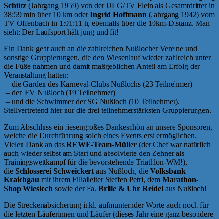
Schütz
(Jahrgang 1959) von der ULG/TV Flein als Gesamtdritter in
38:59 min über 10 km oder
Ingrid Hoffmann
(Jahrgang 1942) vom
TV Offenbach in 1:01:11 h, ebenfalls über die 10km-Distanz. Man
sieht: Der Laufsport hält jung und fit!
Ein Dank geht auch an die zahlreichen Nußlocher Vereine und
sonstige Gruppierungen, die den Wiesenlauf wieder zahlreich unter
die Füße nahmen und damit maßgeblichen Anteil am Erfolg der
Veranstaltung hatten:
– die Garden des Karneval-Clubs Nußlochs (23 Teilnehmer)
– den FV Nußloch (19 Teilnehmer)
– und die Schwimmer der SG Nußloch (10 Teilnehmer).
Stellvertretend hier nur die drei teilnehmerstärksten Gruppierungen.
Zum Abschluss ein riesengroßes Dankeschön an unsere Sponsoren,
welche die Durchführung solch eines Events erst ermöglichen.
Vielen Dank an das
REWE-Team-Müller
(der Chef war natürlich
auch wieder selbst am Start und absolvierte den Zehner als
Trainingswettkampf für die bevorstehende Triathlon-WM!),
die
Schlosserei Schweickert
aus Nußloch, die
Volksbank
Kraichgau
mit ihrem Filialleiter Steffen Petri, dem
Marathon-
Shop Wiesloch
sowie der Fa.
Brille & Uhr Reidel
aus Nußloch!
Die Streckenabsicherung inkl. aufmunternder Worte auch noch für
die letzten Läuferinnen und Läufer (dieses Jahr eine ganz besondere