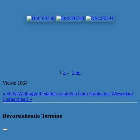
1
2
...
5
►
Views: 1864
Beitragsnavigation
« SGN-Walkingtreff startete zahlreich beim Nußlocher Wiesenlauf
Lußhardtlauf »
Bevorstehende Termine