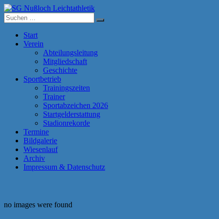
Zum
Inhalt
Suche
SG Nußloch Leichtathletik
springen
nach:
Start
Verein
Abteilungsleitung
Mitgliedschaft
Geschichte
Sportbetrieb
Trainingszeiten
Trainer
Sportabzeichen 2026
Startgelderstattung
Stadionrekorde
Termine
Bildgalerie
Wiesenlauf
Archiv
Impressum & Datenschutz
no images were found